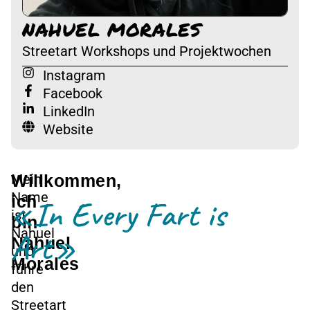
NAHUEL MORALES
Streetart Workshops und Projektwochen
Instagram
Facebook
LinkedIn
Website
Willkommen,
Mein
Name
ich
«In Every Fart is
ist
bin
Nahuel
Art»
Nahuel
und
Morales
führe
den
Streetart