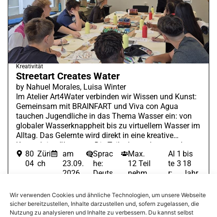
Kreativität
Streetart Creates Water
by Nahuel Morales, Luisa Winter
Im Atelier Art4Water verbinden wir Wissen und Kunst:
Gemeinsam mit BRAINFART und Viva con Agua
tauchen Jugendliche in das Thema Wasser ein: von
globaler Wasserknappheit bis zu virtuellem Wasser im
Alltag. Das Gelernte wird direkt in eine kreative
Kunstaktion übersetzt: Die Teilnehmenden gestalten
80
Züri
am
Sprac
Max.
Al
1
bis
eigenen Sticker und erlernen hierbei verschiedene
04
ch
23.09.
he:
12 Teil
te
3
18
Streetart Techniken. So wird Wissen nicht nur vermittelt,
2026
Deuts
nehm
r:
Jahr
sondern gemeinsam be-greifbar gemacht.
um
ch
ende
e
Anmeldung offen
09.00
Wir verwenden Cookies und ähnliche Technologien, um unsere Webseite
Buchungsgrad:
0%
sicher bereitzustellen, Inhalte darzustellen und, sofern zugelassen, die
Nutzung zu analysieren und Inhalte zu verbessern. Du kannst selbst