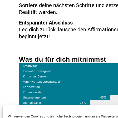
Sortiere deine nächsten Schritte und setz
Realität werden.
Entspannter Abschluss
Leg dich zurück, lausche den Affirmatione
beginnt jetzt!
Was du für dich mitnimmst
Kreativität
Innovations­fähigkeit
Kritisches Denken
Verantwortungs­bewusstsein
Kooperation
Kommunikation
Unternehmertum
45%
Digitale Skills
35%
Wir verwenden Cookies und ähnliche Technologien, um unsere Webseite s