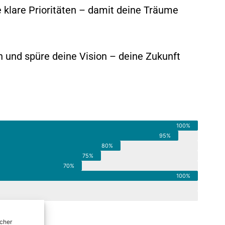
e klare Prioritäten – damit deine Träume
n und spüre deine Vision – deine Zukunft
100%
95%
80%
75%
70%
100%
icher